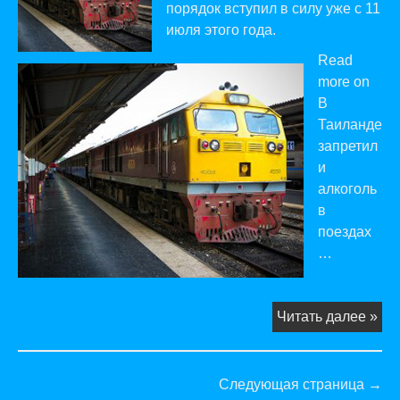
порядок вступил в силу уже с 11
июля этого года.
Read
more on
В
Таиланде
запретил
и
алкоголь
в
поездах
…
В
Читать далее »
Та
зап
алк
Следующая страница →