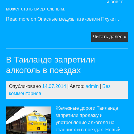
и вовсе
может стать смертельным.
Read more on Опасные медузы атаковали Пхукет…
Оп
Читать далее »
ме
ата
В Таиланде запретили
Пху
алкоголь в поездах
Опубликовано
14.07.2014
| Автор:
admin
|
Без
комментариев
Железные дороги Таиланда
запретили продажу и
употребление алкоголя на
станциях и в поездах. Новый