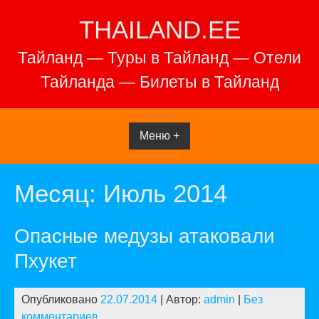
Перейти
THAILAND.EE
к
содержимому
Тайланд — Туры в Тайланд — Отели
Тайланда — Билеты в Тайланд
Меню +
Месяц:
Июль 2014
Опасные медузы атаковали
Пхукет
Опубликовано
22.07.2014
| Автор:
admin
|
Без
комментариев