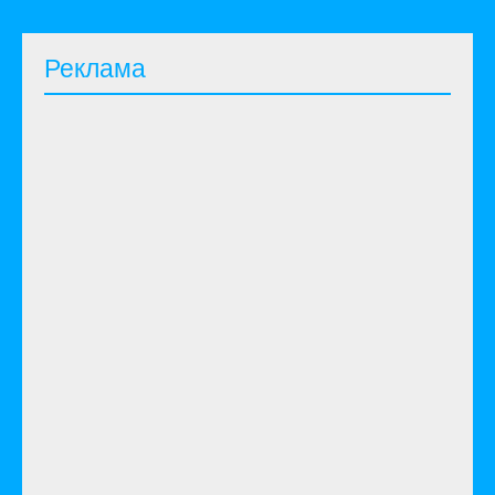
в
пое
Реклама